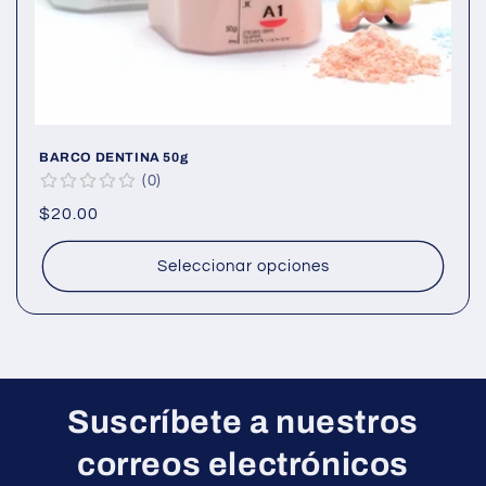
BARCO DENTINA 50g
0
Precio
$20.00
habitual
Seleccionar opciones
Suscríbete a nuestros
correos electrónicos